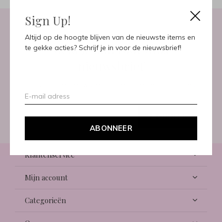
Sign Up!
Altijd op de hoogte blijven van de nieuwste items en
Meld je aan voor onze
te gekke acties? Schrijf je in voor de nieuwsbrief!
nieuwsbrief
Ontvang de nieuwste aanbiedingen en promoties
ABONNEER
ABONNEER
Klantenservice
Mijn account
Categorieën