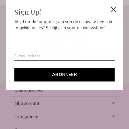
Sign Up!
Altijd op de hoogte blijven van de nieuwste items en
Meld je aan voor onze
te gekke acties? Schrijf je in voor de nieuwsbrief!
nieuwsbrief
Ontvang de nieuwste aanbiedingen en promoties
ABONNEER
ABONNEER
Klantenservice
Mijn account
Categorieën