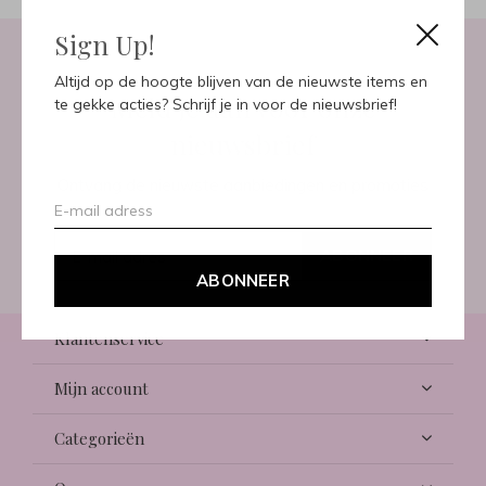
Sign Up!
Altijd op de hoogte blijven van de nieuwste items en
Meld je aan voor onze
te gekke acties? Schrijf je in voor de nieuwsbrief!
nieuwsbrief
Ontvang de nieuwste aanbiedingen en promoties
ABONNEER
ABONNEER
Klantenservice
Mijn account
Categorieën