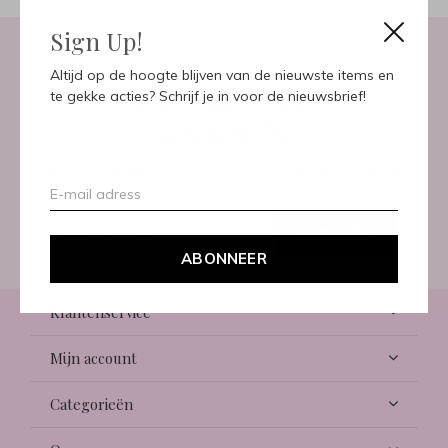
Sign Up!
Altijd op de hoogte blijven van de nieuwste items en
Meld je aan voor onze
te gekke acties? Schrijf je in voor de nieuwsbrief!
nieuwsbrief
Ontvang de nieuwste aanbiedingen en promoties
ABONNEER
ABONNEER
Klantenservice
Mijn account
Categorieën