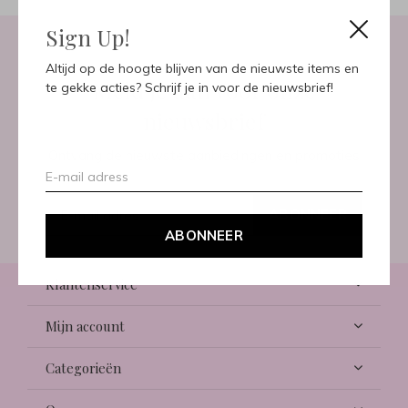
Sign Up!
Altijd op de hoogte blijven van de nieuwste items en
Meld je aan voor onze
te gekke acties? Schrijf je in voor de nieuwsbrief!
nieuwsbrief
Ontvang de nieuwste aanbiedingen en promoties
ABONNEER
ABONNEER
Klantenservice
Mijn account
Categorieën