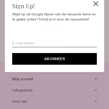
Sign Up!
Meld je aan voor onze
Altijd op de hoogte blijven van de nieuwste items en
te gekke acties? Schrijf je in voor de nieuwsbrief!
nieuwsbrief
Ontvang de nieuwste aanbiedingen en promoties
ABONNEER
ABONNEER
Klantenservice
Mijn account
Categorieën
Over ons