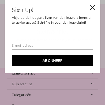
Sign Up!
Altijd op de hoogte blijven van de nieuwste items en
Meld je aan voor onze
te gekke acties? Schrijf je in voor de nieuwsbrief!
nieuwsbrief
Ontvang de nieuwste aanbiedingen en promoties
ABONNEER
ABONNEER
Klantenservice
Mijn account
Categorieën