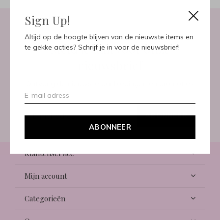
Sign Up!
Altijd op de hoogte blijven van de nieuwste items en
Meld je aan voor onze
te gekke acties? Schrijf je in voor de nieuwsbrief!
nieuwsbrief
Ontvang de nieuwste aanbiedingen en promoties
ABONNEER
ABONNEER
Klantenservice
Mijn account
Categorieën