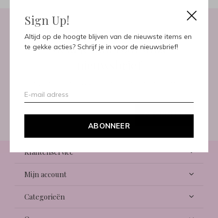
Sign Up!
Altijd op de hoogte blijven van de nieuwste items en
Meld je aan voor onze
te gekke acties? Schrijf je in voor de nieuwsbrief!
nieuwsbrief
Ontvang de nieuwste aanbiedingen en promoties
ABONNEER
ABONNEER
Klantenservice
Mijn account
Categorieën