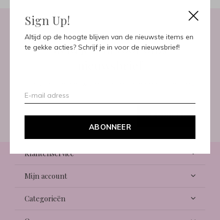
Sign Up!
Altijd op de hoogte blijven van de nieuwste items en
Meld je aan voor onze
te gekke acties? Schrijf je in voor de nieuwsbrief!
nieuwsbrief
Ontvang de nieuwste aanbiedingen en promoties
ABONNEER
ABONNEER
Klantenservice
Mijn account
Categorieën