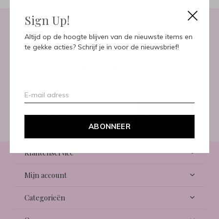
Sign Up!
Altijd op de hoogte blijven van de nieuwste items en
Meld je aan voor onze
te gekke acties? Schrijf je in voor de nieuwsbrief!
nieuwsbrief
Ontvang de nieuwste aanbiedingen en promoties
ABONNEER
ABONNEER
Klantenservice
Mijn account
Categorieën