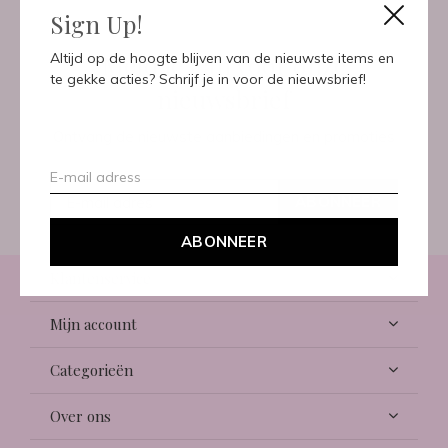
Sign Up!
Meld je aan voor onze
Altijd op de hoogte blijven van de nieuwste items en
te gekke acties? Schrijf je in voor de nieuwsbrief!
nieuwsbrief
Ontvang de nieuwste aanbiedingen en promoties
ABONNEER
ABONNEER
Klantenservice
Mijn account
Categorieën
Over ons