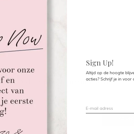
Seen 0 of the 0 pr
Sign Up!
Altijd op de hoogte blij
acties? Schrijf je in voor
Meld je aan voor onze nieuwsbrief
Ontvang de nieuwste aanbiedingen en promoties
ABON