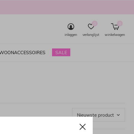
0
0
inloggen
verlanglijst
winkelwagen
& WOONACCESSOIRES
SALE