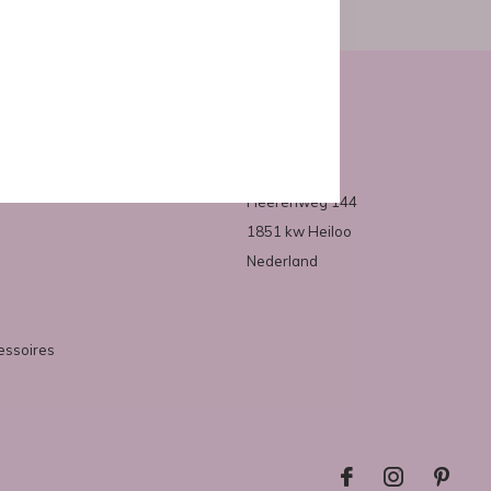
Over ons
Mirazo
Heerenweg 144
1851 kw Heiloo
Nederland
essoires