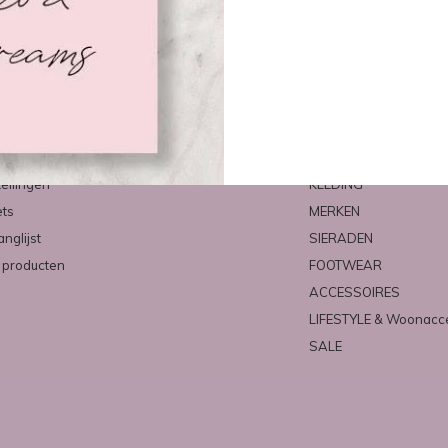
count
Categorieën
ren
NIEUW
tellingen
KLEDING
ets
MERKEN
anglijst
SIERADEN
k producten
FOOTWEAR
ACCESSOIRES
LIFESTYLE & Woonacc
SALE