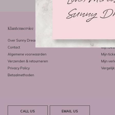
Klantenservice
Mijn ac
Over Sunny Dreams & Mirazo
Registre
Contact
Mijn bes
Algemene voorwaarden
Mijn tick
Verzenden & retourneren
Mijn verl
Privacy Policy
Vergelij
Betaalmethoden
CALL US
EMAIL US