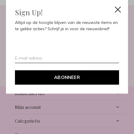
Sign Up!
Altijd op de hoogte blijven van de nieuwste items en
Meld je aan voor onze
te gekke acties? Schrijf je in voor de nieuwsbrief!
nieuwsbrief
Ontvang de nieuwste aanbiedingen en promoties
ABONNEER
ABONNEER
Klantenservice
Mijn account
Categorieën