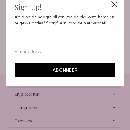
Sign Up!
Meld je aan voor onze
Altijd op de hoogte blijven van de nieuwste items en
te gekke acties? Schrijf je in voor de nieuwsbrief!
nieuwsbrief
Ontvang de nieuwste aanbiedingen en promoties
ABONNEER
ABONNEER
Klantenservice
Mijn account
Categorieën
Over ons