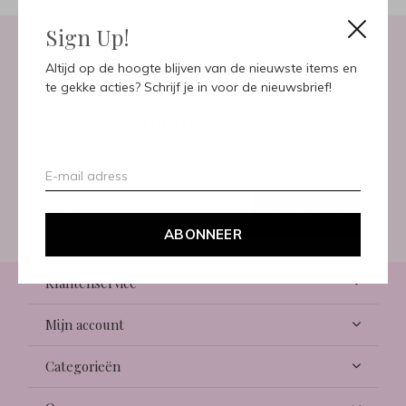
Sign Up!
Altijd op de hoogte blijven van de nieuwste items en
Meld je aan voor onze
te gekke acties? Schrijf je in voor de nieuwsbrief!
nieuwsbrief
Ontvang de nieuwste aanbiedingen en promoties
ABONNEER
ABONNEER
Klantenservice
Mijn account
Categorieën