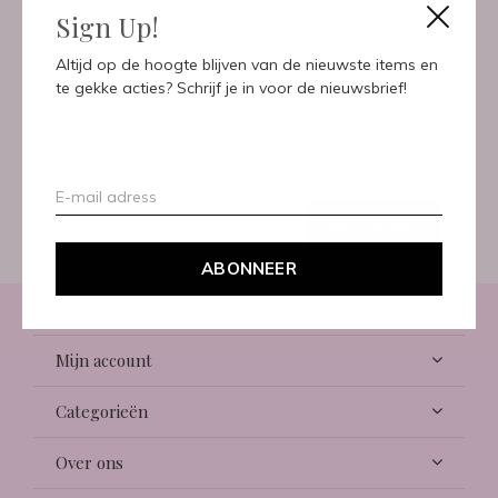
Sign Up!
Meld je aan voor onze
Altijd op de hoogte blijven van de nieuwste items en
te gekke acties? Schrijf je in voor de nieuwsbrief!
nieuwsbrief
Ontvang de nieuwste aanbiedingen en promoties
ABONNEER
ABONNEER
Klantenservice
Mijn account
Categorieën
Over ons