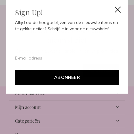
Sign Up!
Altijd op de hoogte blijven van de nieuwste items en
Meld je aan voor onze
te gekke acties? Schrijf je in voor de nieuwsbrief!
nieuwsbrief
Ontvang de nieuwste aanbiedingen en promoties
ABONNEER
ABONNEER
Klantenservice
Mijn account
Categorieën