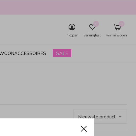
0
0
inloggen
verlanglijst
winkelwagen
& WOONACCESSOIRES
SALE