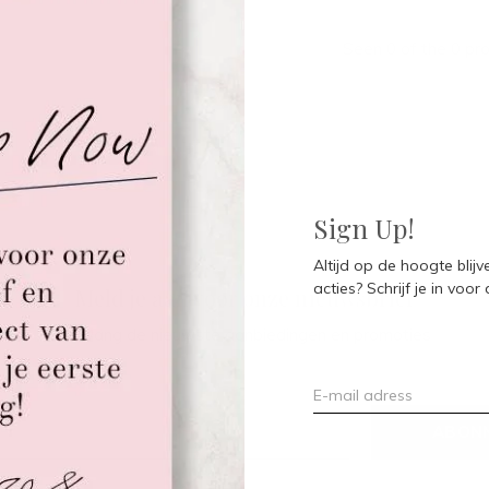
Seen 0 of the 0 pr
Sign Up!
Altijd op de hoogte blij
acties? Schrijf je in voor
Meld je aan voor onze nieuwsbrief
Ontvang de nieuwste aanbiedingen en promoties
ABON