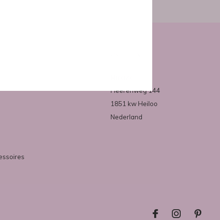
Over ons
Mirazo
Heerenweg 144
1851 kw Heiloo
Nederland
essoires