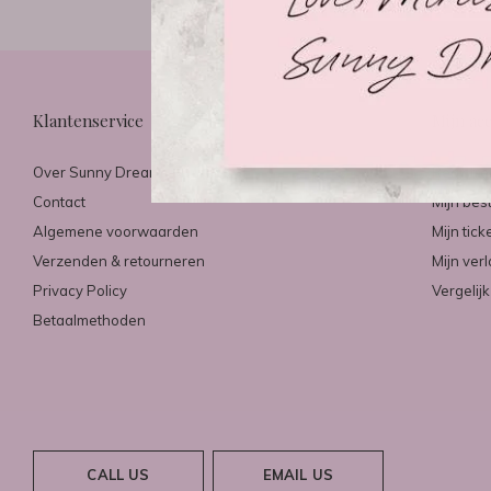
Klantenservice
Mijn ac
Over Sunny Dreams & Mirazo
Registre
Contact
Mijn bes
Algemene voorwaarden
Mijn tick
Verzenden & retourneren
Mijn verl
Privacy Policy
Vergelij
Betaalmethoden
CALL US
EMAIL US