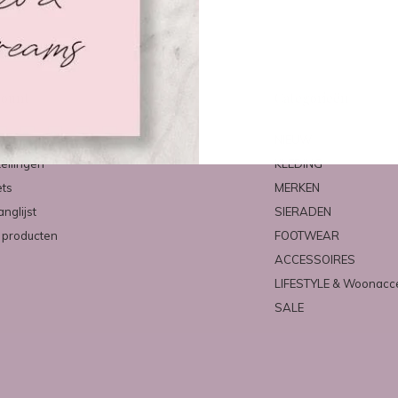
count
Categorieën
ren
NIEUW
tellingen
KLEDING
ets
MERKEN
anglijst
SIERADEN
k producten
FOOTWEAR
ACCESSOIRES
LIFESTYLE & Woonacc
SALE