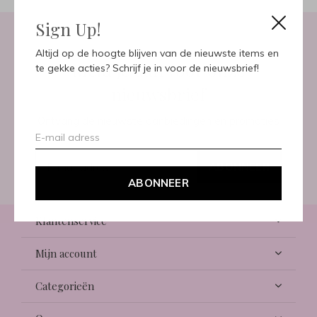
Sign Up!
Altijd op de hoogte blijven van de nieuwste items en
Meld je aan voor onze
te gekke acties? Schrijf je in voor de nieuwsbrief!
nieuwsbrief
Ontvang de nieuwste aanbiedingen en promoties
ABONNEER
ABONNEER
Klantenservice
Mijn account
Categorieën