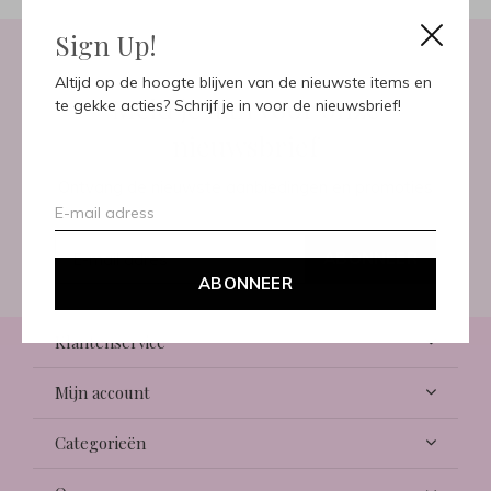
Sign Up!
Altijd op de hoogte blijven van de nieuwste items en
Meld je aan voor onze
te gekke acties? Schrijf je in voor de nieuwsbrief!
nieuwsbrief
Ontvang de nieuwste aanbiedingen en promoties
ABONNEER
ABONNEER
Klantenservice
Mijn account
Categorieën