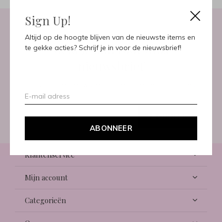
Sign Up!
Altijd op de hoogte blijven van de nieuwste items en
Meld je aan voor onze
te gekke acties? Schrijf je in voor de nieuwsbrief!
nieuwsbrief
Ontvang de nieuwste aanbiedingen en promoties
ABONNEER
ABONNEER
Klantenservice
Mijn account
Categorieën