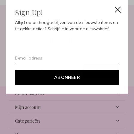
Sign Up!
Altijd op de hoogte blijven van de nieuwste items en
Meld je aan voor onze
te gekke acties? Schrijf je in voor de nieuwsbrief!
nieuwsbrief
Ontvang de nieuwste aanbiedingen en promoties
ABONNEER
ABONNEER
Klantenservice
Mijn account
Categorieën