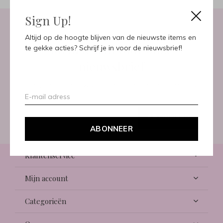
Sign Up!
Altijd op de hoogte blijven van de nieuwste items en
Meld je aan voor onze
te gekke acties? Schrijf je in voor de nieuwsbrief!
nieuwsbrief
Ontvang de nieuwste aanbiedingen en promoties
ABONNEER
ABONNEER
Klantenservice
Mijn account
Categorieën