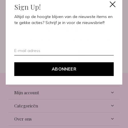
Sign Up!
Meld je aan voor onze
Altijd op de hoogte blijven van de nieuwste items en
te gekke acties? Schrijf je in voor de nieuwsbrief!
nieuwsbrief
Ontvang de nieuwste aanbiedingen en promoties
ABONNEER
ABONNEER
Klantenservice
Mijn account
Categorieën
Over ons