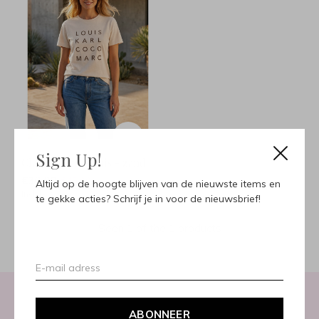
Sign Up!
Clara T-shirt Louis - zand
€30,00
€45,00
Altijd op de hoogte blijven van de nieuwste items en
Incl. btw
te gekke acties? Schrijf je in voor de nieuwsbrief!
Seen 1 of the 1 products
ABONNEER