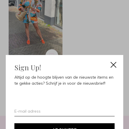
Sign Up!
Island wikkeljurk -
oranje/blauw
Altijd op de hoogte blijven van de nieuwste items en
€30,00
€59,95
te gekke acties? Schrijf je in voor de nieuwsbrief!
Incl. btw
Seen 1 of the 1 products