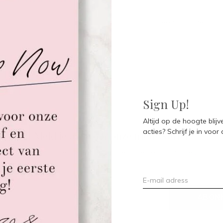
Seen 0 of the 0 pr
Sign Up!
Altijd op de hoogte blij
acties? Schrijf je in voor
Meld je aan voor onze nieuwsbrief
Ontvang de nieuwste aanbiedingen en promoties
ABON