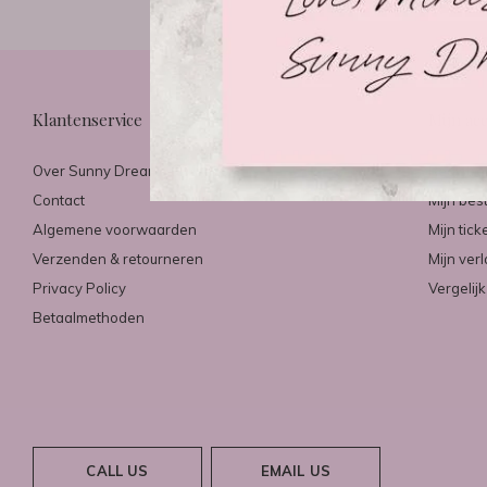
Klantenservice
Mijn ac
Over Sunny Dreams & Mirazo
Registre
Contact
Mijn bes
Algemene voorwaarden
Mijn tick
Verzenden & retourneren
Mijn verl
Privacy Policy
Vergelij
Betaalmethoden
CALL US
EMAIL US