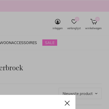
0
0
inloggen
verlanglijst
winkelwagen
& WOONACCESSOIRES
SALE
erbroek