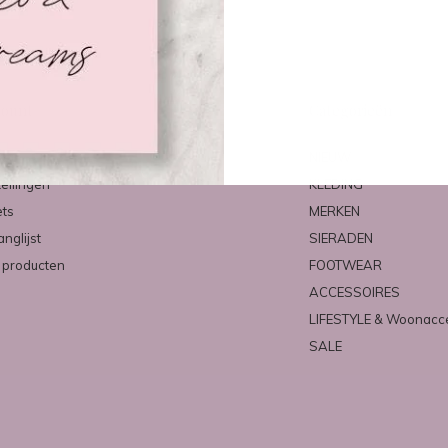
count
Categorieën
ren
NIEUW
tellingen
KLEDING
ets
MERKEN
anglijst
SIERADEN
k producten
FOOTWEAR
ACCESSOIRES
LIFESTYLE & Woonacc
SALE