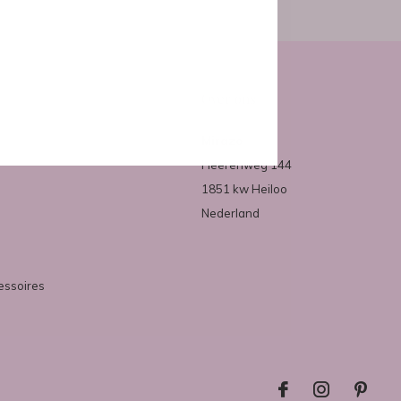
Over ons
Mirazo
Heerenweg 144
1851 kw Heiloo
Nederland
essoires