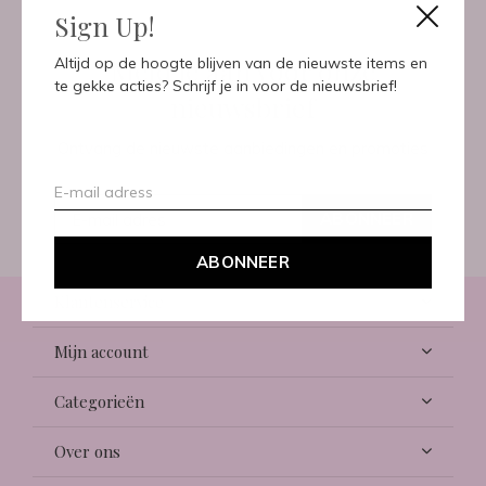
Sign Up!
Meld je aan voor onze
Altijd op de hoogte blijven van de nieuwste items en
te gekke acties? Schrijf je in voor de nieuwsbrief!
nieuwsbrief
Ontvang de nieuwste aanbiedingen en promoties
ABONNEER
ABONNEER
Klantenservice
Mijn account
Categorieën
Over ons