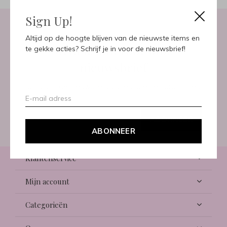
Sign Up!
Altijd op de hoogte blijven van de nieuwste items en
Meld je aan voor onze
te gekke acties? Schrijf je in voor de nieuwsbrief!
nieuwsbrief
Ontvang de nieuwste aanbiedingen en promoties
ABONNEER
ABONNEER
Klantenservice
Mijn account
Categorieën