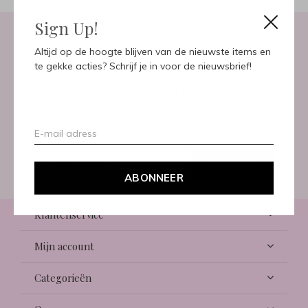
Sign Up!
Altijd op de hoogte blijven van de nieuwste items en
Meld je aan voor onze
te gekke acties? Schrijf je in voor de nieuwsbrief!
nieuwsbrief
Ontvang de nieuwste aanbiedingen en promoties
ABONNEER
ABONNEER
Klantenservice
Mijn account
Categorieën