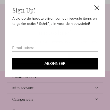
Sign Up!
Altijd op de hoogte blijven van de nieuwste items en
Meld je aan voor onze
te gekke acties? Schrijf je in voor de nieuwsbrief!
nieuwsbrief
Ontvang de nieuwste aanbiedingen en promoties
ABONNEER
ABONNEER
Klantenservice
Mijn account
Categorieën