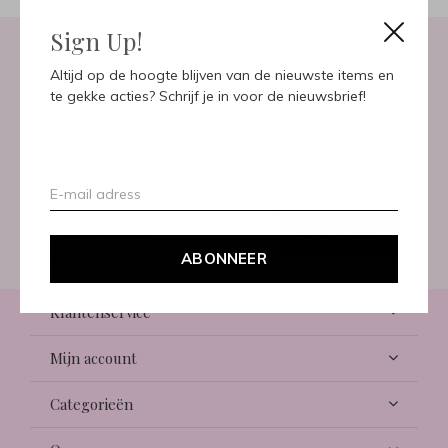
Sign Up!
Altijd op de hoogte blijven van de nieuwste items en
Meld je aan voor onze
te gekke acties? Schrijf je in voor de nieuwsbrief!
nieuwsbrief
Ontvang de nieuwste aanbiedingen en promoties
ABONNEER
ABONNEER
Klantenservice
Mijn account
Categorieën