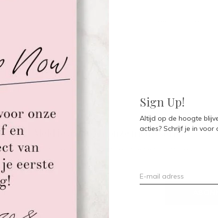
Seen 0 of the 0 pr
Sign Up!
Altijd op de hoogte blij
acties? Schrijf je in voor
Meld je aan voor onze nieuwsbrief
Ontvang de nieuwste aanbiedingen en promoties
ABON