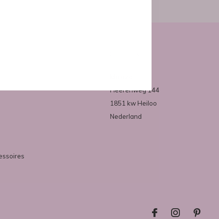
Over ons
Mirazo
Heerenweg 144
1851 kw Heiloo
Nederland
essoires