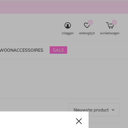
0
0
inloggen
verlanglijst
winkelwagen
& WOONACCESSOIRES
SALE