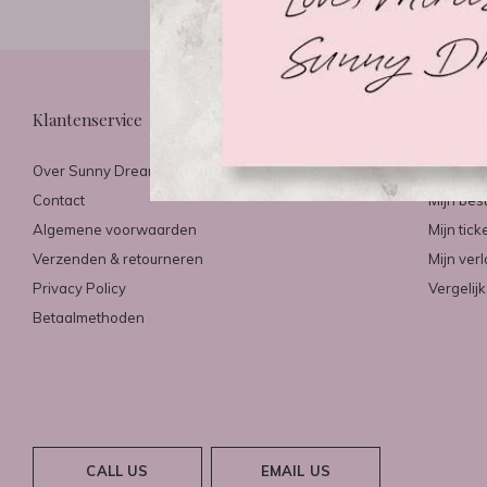
Klantenservice
Mijn ac
Over Sunny Dreams & Mirazo
Registre
Contact
Mijn bes
Algemene voorwaarden
Mijn tick
Verzenden & retourneren
Mijn verl
Privacy Policy
Vergelij
Betaalmethoden
CALL US
EMAIL US