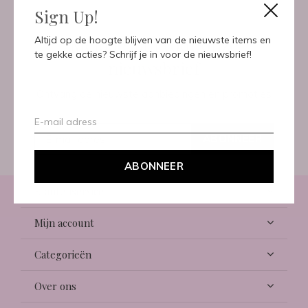
Sign Up!
Meld je aan voor onze
Altijd op de hoogte blijven van de nieuwste items en
te gekke acties? Schrijf je in voor de nieuwsbrief!
nieuwsbrief
Ontvang de nieuwste aanbiedingen en promoties
ABONNEER
ABONNEER
Klantenservice
Mijn account
Categorieën
Over ons