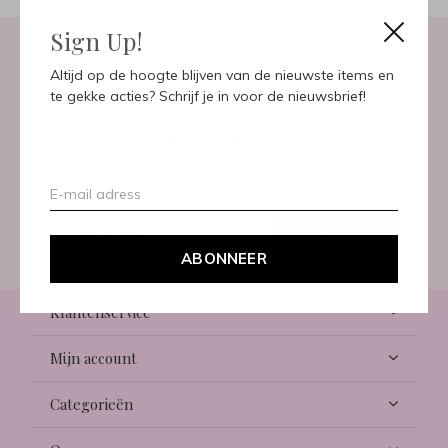
Sign Up!
Altijd op de hoogte blijven van de nieuwste items en
Meld je aan voor onze
te gekke acties? Schrijf je in voor de nieuwsbrief!
nieuwsbrief
Ontvang de nieuwste aanbiedingen en promoties
ABONNEER
ABONNEER
Klantenservice
Mijn account
Categorieën