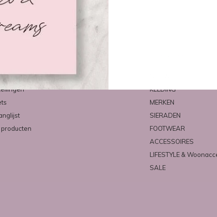
count
Categorieën
ren
NIEUW
tellingen
KLEDING
ets
MERKEN
anglijst
SIERADEN
k producten
FOOTWEAR
ACCESSOIRES
LIFESTYLE & Woonacc
SALE