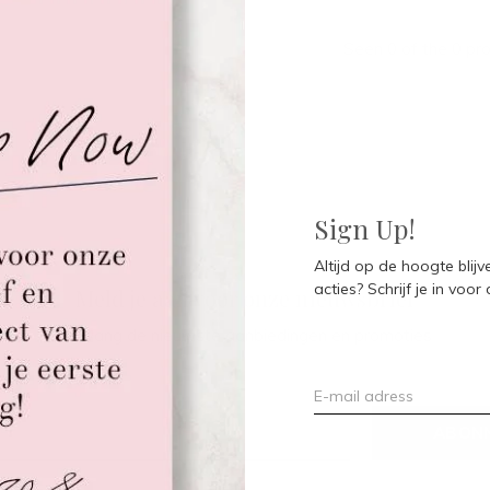
Seen 0 of the 0 pr
Sign Up!
Altijd op de hoogte blij
acties? Schrijf je in voor
Meld je aan voor onze nieuwsbrief
Ontvang de nieuwste aanbiedingen en promoties
ABON