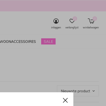
0
0
inloggen
verlanglijst
winkelwagen
& WOONACCESSOIRES
SALE