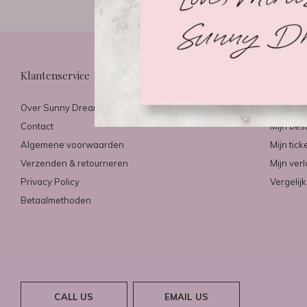
Klantenservice
Mijn ac
Over Sunny Dreams & Mirazo
Registre
Contact
Mijn bes
Algemene voorwaarden
Mijn tick
Verzenden & retourneren
Mijn verl
Privacy Policy
Vergelij
Betaalmethoden
CALL US
EMAIL US