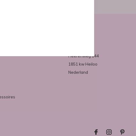
Over ons
Mirazo
Heerenweg 144
1851 kw Heiloo
Nederland
essoires