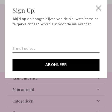
Sign Up!
Altijd op de hoogte blijven van de nieuwste items en
Meld je aan voor onze
te gekke acties? Schrijf je in voor de nieuwsbrief!
nieuwsbrief
Ontvang de nieuwste aanbiedingen en promoties
ABONNEER
ABONNEER
Klantenservice
Mijn account
Categorieën