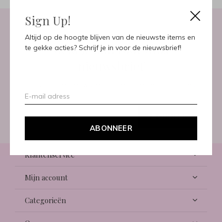
Sign Up!
Altijd op de hoogte blijven van de nieuwste items en
Meld je aan voor onze
te gekke acties? Schrijf je in voor de nieuwsbrief!
nieuwsbrief
Ontvang de nieuwste aanbiedingen en promoties
ABONNEER
ABONNEER
Klantenservice
Mijn account
Categorieën