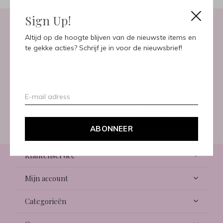
Sign Up!
Altijd op de hoogte blijven van de nieuwste items en
Meld je aan voor onze
te gekke acties? Schrijf je in voor de nieuwsbrief!
nieuwsbrief
Ontvang de nieuwste aanbiedingen en promoties
ABONNEER
ABONNEER
Klantenservice
Mijn account
Categorieën