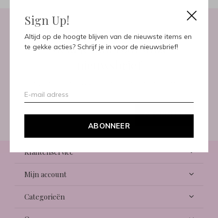
Sign Up!
Altijd op de hoogte blijven van de nieuwste items en
Meld je aan voor onze
te gekke acties? Schrijf je in voor de nieuwsbrief!
nieuwsbrief
Ontvang de nieuwste aanbiedingen en promoties
ABONNEER
ABONNEER
Klantenservice
Mijn account
Categorieën