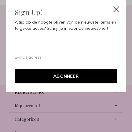
Sign Up!
Altijd op de hoogte blijven van de nieuwste items en
Meld je aan voor onze
te gekke acties? Schrijf je in voor de nieuwsbrief!
nieuwsbrief
Ontvang de nieuwste aanbiedingen en promoties
ABONNEER
ABONNEER
Klantenservice
Mijn account
Categorieën