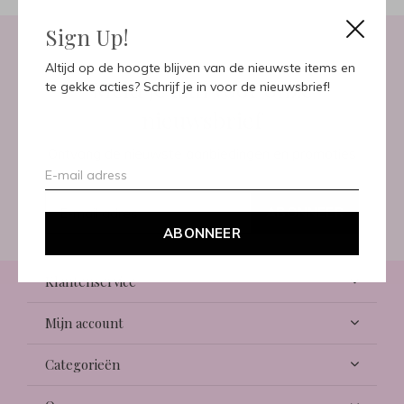
Sign Up!
Altijd op de hoogte blijven van de nieuwste items en
Meld je aan voor onze
te gekke acties? Schrijf je in voor de nieuwsbrief!
nieuwsbrief
Ontvang de nieuwste aanbiedingen en promoties
ABONNEER
ABONNEER
Klantenservice
Mijn account
Categorieën