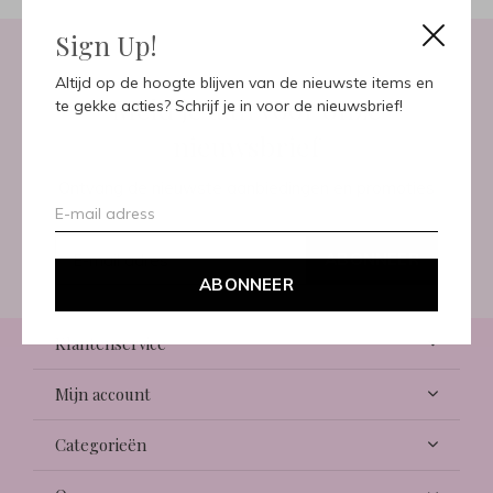
Sign Up!
Altijd op de hoogte blijven van de nieuwste items en
Meld je aan voor onze
te gekke acties? Schrijf je in voor de nieuwsbrief!
nieuwsbrief
Ontvang de nieuwste aanbiedingen en promoties
ABONNEER
ABONNEER
Klantenservice
Mijn account
Categorieën