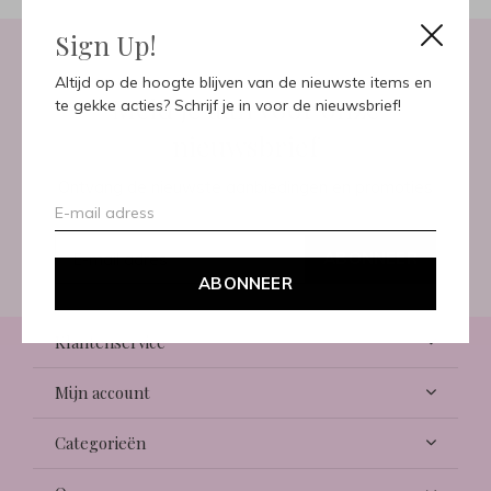
Sign Up!
Altijd op de hoogte blijven van de nieuwste items en
Meld je aan voor onze
te gekke acties? Schrijf je in voor de nieuwsbrief!
nieuwsbrief
Ontvang de nieuwste aanbiedingen en promoties
ABONNEER
ABONNEER
Klantenservice
Mijn account
Categorieën