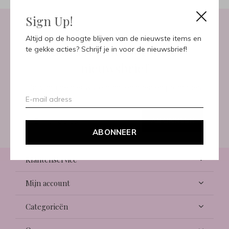
Sign Up!
Altijd op de hoogte blijven van de nieuwste items en
Meld je aan voor onze
te gekke acties? Schrijf je in voor de nieuwsbrief!
nieuwsbrief
Ontvang de nieuwste aanbiedingen en promoties
ABONNEER
ABONNEER
Klantenservice
Mijn account
Categorieën