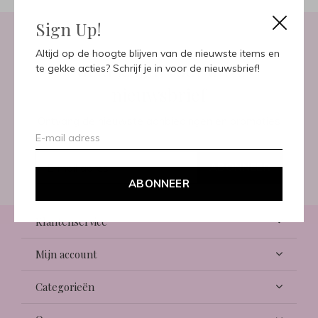
Sign Up!
Altijd op de hoogte blijven van de nieuwste items en
Meld je aan voor onze
te gekke acties? Schrijf je in voor de nieuwsbrief!
nieuwsbrief
Ontvang de nieuwste aanbiedingen en promoties
ABONNEER
ABONNEER
Klantenservice
Mijn account
Categorieën