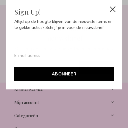
Sign Up!
Altijd op de hoogte blijven van de nieuwste items en
Meld je aan voor onze
te gekke acties? Schrijf je in voor de nieuwsbrief!
nieuwsbrief
Ontvang de nieuwste aanbiedingen en promoties
ABONNEER
ABONNEER
Klantenservice
Mijn account
Categorieën