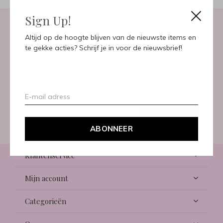
Sign Up!
Altijd op de hoogte blijven van de nieuwste items en
Meld je aan voor onze
te gekke acties? Schrijf je in voor de nieuwsbrief!
nieuwsbrief
Ontvang de nieuwste aanbiedingen en promoties
ABONNEER
ABONNEER
Klantenservice
Mijn account
Categorieën