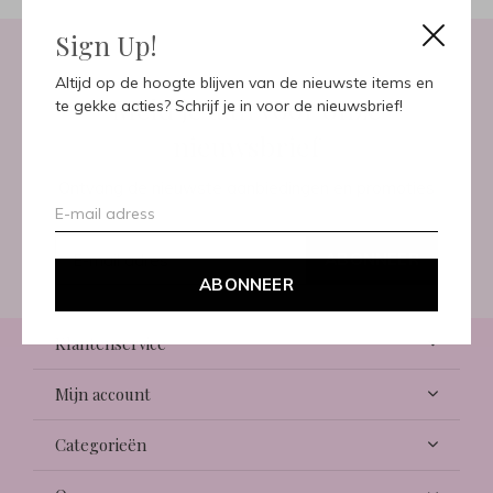
Sign Up!
Altijd op de hoogte blijven van de nieuwste items en
Meld je aan voor onze
te gekke acties? Schrijf je in voor de nieuwsbrief!
nieuwsbrief
Ontvang de nieuwste aanbiedingen en promoties
ABONNEER
ABONNEER
Klantenservice
Mijn account
Categorieën